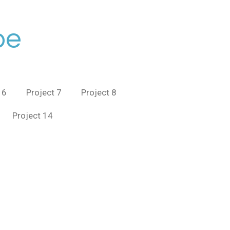
be
 6
Project 7
Project 8
Project 14