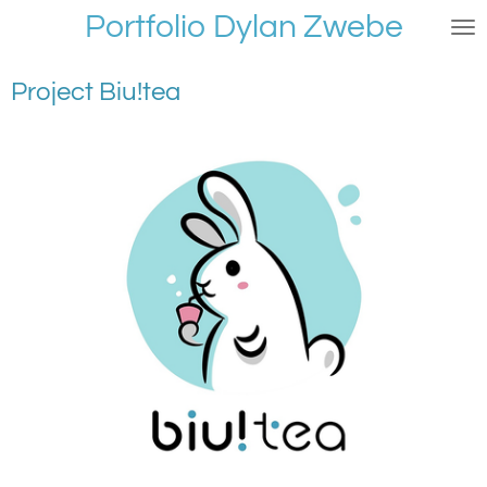
Portfolio Dylan Zwebe
Ga
direct
naar
Project Biu!tea
de
hoofdinhoud